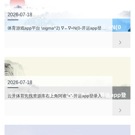
2026-07-18
体育游戏app平台 \sigma^2) ∇←∇+N(0-开运app登录入口中国(中国)官方网站

2026-07-18
云开体育先找资源库右上角阿谁“+”-开运app登录入口中国(中国)官方网站
