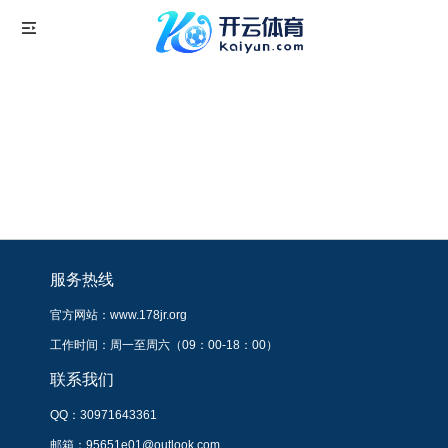
服务热线
官方网站：www.178jr.org
工作时间：周一至周六（09：00-18：00）
联系我们
QQ：30971643361
邮箱：95651e01@outlook.com