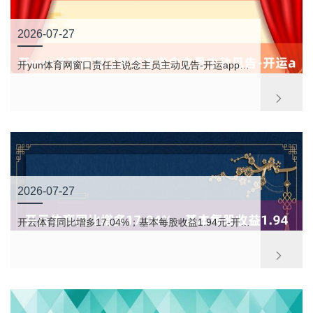
2026-07-27
开yun体育网窗口责任主说念主员主动见告-开运app登录入口中国(中国)官方网站

2026-07-27
开云体育同比增多17.04%；基本每股收益1.94元-开运app登录入口中国(中国)官方网站
