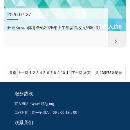
2026-07-27
开云Kaiyun体育全站2025年上半年贸易收入约80.31亿元-开运app登录入口中国(中国)官方网站

首页
上一页
1
2
3
4
5
6
7
8
9
10
11
下一页
末页
共
13
页
78
条记录
服务热线
官方网站：www.178jr.org
工作时间：周一至周六（09：00-18：00）
联系我们