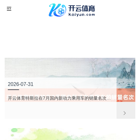
2026-07-31
开云体育特斯拉在7月国内新动力乘用车的销量名次已跌出前五-开运app登录入口中国(中国)官方网站
