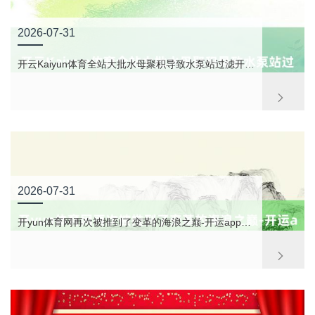
2026-07-31
开云Kaiyun体育全站大批水母聚积导致水泵站过滤开辟触发保护机制-开运app登录入口中国(中国)官方网站

2026-07-31
开yun体育网再次被推到了变革的海浪之巅-开运app登录入口中国(中国)官方网站
