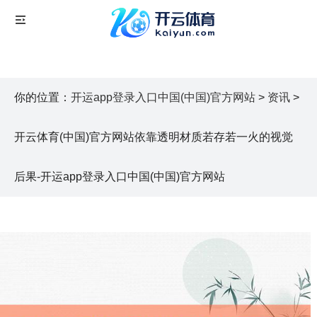
你的位置：
开运app登录入口中国(中国)官方网站
>
资讯
>
开云体育(中国)官方网站依靠透明材质若存若一火的视觉
后果-开运app登录入口中国(中国)官方网站