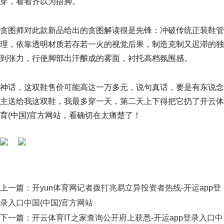
穿，看着齐以为捂脚。
贪图师对此款新品给出的贪图解读很是先锋：冲破传统正装鞋管
理，依靠透明材质若存若一火的视觉后果，制造克制又迟滞的独
到张力，行使脚部出汗酿成的雾面，衬托高档氛围感。
神话，这双鞋售价可能高达一万多元，说句真话，要是有东说念
主送给我这双鞋，我最多穿一天，第二天上下得把它扔了开云体
育(中国)官方网站，看确切在太痛楚了！
上一篇：
开yun体育网记者拨打兆易立异投资者热线-开运app登
录入口中国(中国)官方网站
下一篇：
开云体育IT之家查询公开府上获悉-开运app登录入口中