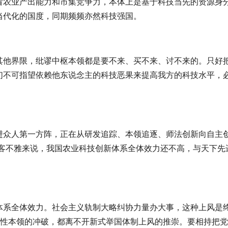
看农业产出能力和市集竞争力，本体上是基于科技当先的资源身
当代化的国度，同期频频亦然科技强国。
其他界限，纰谬中枢本领都是要不来、买不来、讨不来的。只好
们不可指望依赖他东说念主的科技恶果来提高我方的科技水平，
进众人第一方阵，正在从研发追踪、本领追逐、师法创新向自主创
但客不雅来说，我国农业科技创新体系全体效力还不高，与天下先
体系全体效力。社会主义轨制大略纠协力量办大事，这种上风是
覆性本领的冲破，都离不开新式举国体制上风的推崇。要相持把