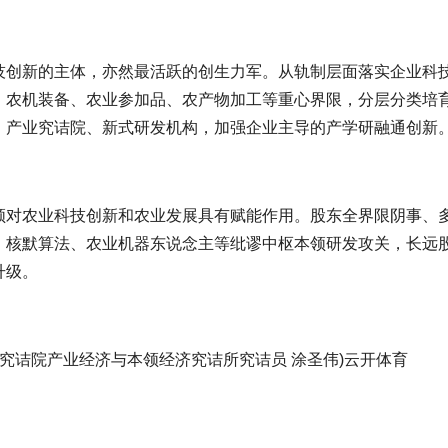
技创新的主体，亦然最活跃的创生力军。从轨制层面落实企业科
、农机装备、农业参加品、农产物加工等重心界限，分层分类培
、产业究诘院、新式研发机构，加强企业主导的产学研融通创新
领对农业科技创新和农业发展具有赋能作用。股东全界限阴事、
、核默算法、农业机器东说念主等纰谬中枢本领研发攻关，长远
升级。
济究诘院产业经济与本领经济究诘所究诘员 涂圣伟)云开体育