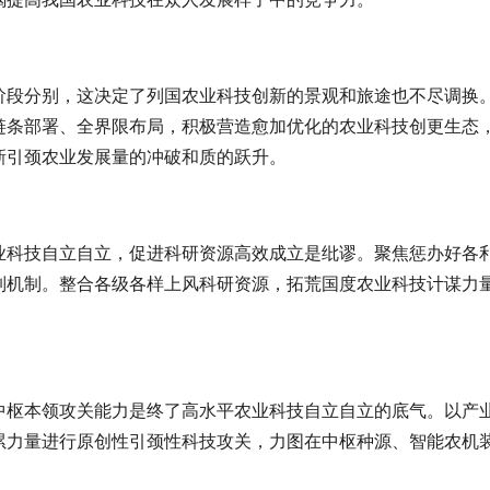
阶段分别，这决定了列国农业科技创新的景观和旅途也不尽调换
链条部署、全界限布局，积极营造愈加优化的农业科技创更生态
新引颈农业发展量的冲破和质的跃升。
业科技自立自立，促进科研资源高效成立是纰谬。聚焦惩办好各
制机制。整合各级各样上风科研资源，拓荒国度农业科技计谋力
中枢本领攻关能力是终了高水平农业科技自立自立的底气。以产
累力量进行原创性引颈性科技攻关，力图在中枢种源、智能农机