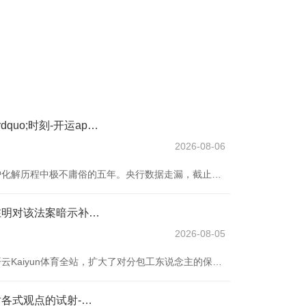
开yun体育网&ldquo;十四五&rdquo;时刻-开运app登录入口中国(中国)官方网站
2026-08-06
十四五时刻，是我国金融风险看护化解历程中极不庸俗的五年。央行数据走漏，截止2025年6月末，我国插足入款保障的金融机构有3554家，比拟2020年末的4025家少了470多家。此外，跟着新一轮省联社修订加速鼓吹，2022年以来已有10地组建了新的省级农信机构。 数目减少、整合加速是连年来我国中小银行修订化险的一个显性收尾，也成为金融风险看护化解的进军缩影。 十四五谋略建议实施金融安全计谋。转头来看，从房地产、场地债务、中小银行等要点领域风险及外部冲击化解，到金融牢固保障体系竖立，往日五年间，我
开云Kaiyun体育全站 李在明对该法案暗示补助-开运app登录入口中国(中国)官方网站
2026-08-05
韩国议会周日通过新的工会端正开云Kaiyun体育全站，扩大了对分包工东说念主的保护。尽管企业担忧此举可能减轻竞争力并恶化劳资相关，议会仍鼓舞了这项立法。 自解放派总统李在明 6 月履新以来，其指点的在野党共同民主党（当今掌控议会）一直在推动蜕变工会法，以向工东说念主提供更多补助。这一举措逆转了前总统尹锡悦保守派政府的态度，尹锡悦政府曾对工会接收果断作风并否决了该法案。 李在明对该法案暗示补助，瞻望将签署使其崇拜获胜。当今他正在日本和好意思国进行峰会社交行程。 蜕变后的《工会与劳资相关蜕变法》允
开云Kaiyun体育全站进行了对各式观点的试射-开运app登录入口中国(中国)官方网站