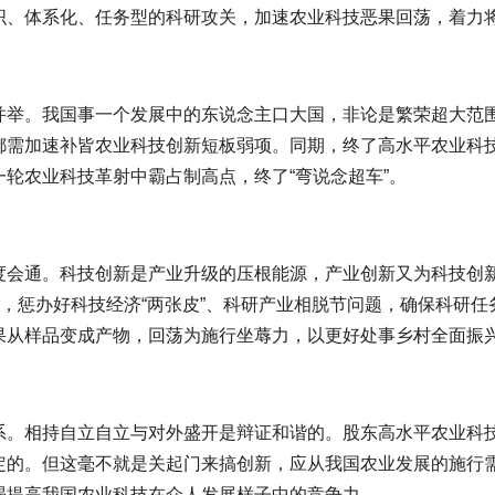
织、体系化、任务型的科研攻关，加速农业科技恶果回荡，着力
并举。我国事一个发展中的东说念主口大国，非论是繁荣超大范
都需加速补皆农业科技创新短板弱项。同期，终了高水平农业科
轮农业科技革射中霸占制高点，终了“弯说念超车”。
度会通。科技创新是产业升级的压根能源，产业创新又为科技创
求，惩办好科技经济“两张皮”、科研产业相脱节问题，确保科研
果从样品变成产物，回荡为施行坐蓐力，以更好处事乡村全面振
系。相持自立自立与对外盛开是辩证和谐的。股东高水平农业科
定的。但这毫不就是关起门来搞创新，应从我国农业发展的施行
竭提高我国农业科技在众人发展样子中的竞争力。