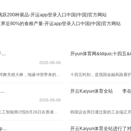
200种展品-开运app登录入口中国(中国)官方网站
界近80%的食粮产量-开运app登录入口中国(中国)官方网站
开yun体育网欧洲必须连结伙源押属目心产业-开运app登录入口中国(中国)官方网站
2026-08-06
欧洲经济正被多重压力推向十字街头。 好意思国每每挥舞关税大棒，地缘冲突带来的冲击仍未消退，动力成本高企，人人需求走弱。德国在财政战术上作出前所未有的转向，英国则在脱欧之后勤苦寻找新的贸易定位。 火车头的增长惊骇 动作欧元区的火车头，德国的经济增长连年来简直堕入停滞。最新数据炫夸，德国第二季度国内坐蓐总值（GDP）环比萎缩0.3%，萎缩幅度高于预期，这一数据进一步减轻了阛阓对德国经济本年有望终了复苏的预期。在往常两年中，德国事七国集团（G7）说明经济体中唯独未能终了增长的国度，而贸易垂死时事可能
开云体育(中国)官方网站本年还将新增一些投资范围-开运app登录入口中国(中国)官方网站
2026-08-06
香港投资惩办有限公司（港投公司）与北京智源东谈主工智能商讨院8月26日在香港聚合举办首届"AI外洋东谈主才峰会"，在峰会时分开云体育(中国)官方网站，港投公司行政总裁陈家都罗致第一财经记者专访，她暗示，投资最敬重的身分是“东谈主”。 一方面诱骗具备技艺转化才和解外洋大局不雅的高端东谈主才，另一方面聚焦硬科技、生命科技、新动力三大中枢赛谈。在中枢赛谈除外，本年还将新增一些投资范围，举例金融科技和商用航天，以进一步推崇香港上风并办事国度战术需求。点击视频
体育游戏app平台科技股将重启抛售行情-开运app登录入口中国(中国)官方网站