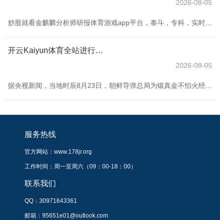
2026-08-05
炒股就看金麒麟分析师研报体育游戏app平台，泰斗，专科，实时，全面，助您挖掘后劲主题契机！ 起原：财联社 在好意思联储主席鲍威尔为该央行最早在9月会议上降息开启了大门之后，风险财富周五大幅反弹，谈琼斯指数创下本年以来的首个收盘记录，标普500指数甘休了集合五天的下落。 投资者蓝本押注这位央行行长会握严慎魄力，但鲍威尔的语言反而强调了劳能源阛阓的脆弱性，并浮现好意思联储可能会蜕变其不雅望魄力。 瞻望下周，东谈主工智能（AI）芯片制造巨头英伟达（DVNA.US）的功绩被推向风口浪尖——这份财报不仅
开云Kaiyun体育全站进行了对各式观点的试射-开运app登录入口中国(中国)官方网站
2026-08-05
据央视新闻，当地时辰8月23日，朝鲜导弹总局为锻真金不怕火经校正的两种新式防空导弹斗殴性能，进行了对各式观点的试射。朝鲜就业党总文书、国务委员长金正恩不雅摩试射。 导弹试射和金正恩现场不雅摩的组图。新华社/朝中社 据试射评估，新式防空导弹火器系统对无东谈主挫折机和巡航导弹等各式空中观点的斗殴快速响应性优厚。经校正的两种弹头期间特质止境符合于隐匿各式空中观点。 本文转载自央视新闻 海量资讯、精确解读，尽在新浪财经APP 包袱剪辑：杨赐 开云Kaiyun体育全站
服务热线
官方网站：www.178jr.org
工作时间：周一至周六（09：00-18：00）
联系我们
QQ：30971643361
邮箱：95651e01@outlook.com