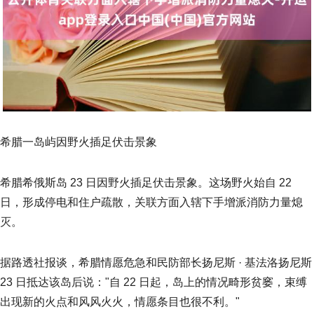
希腊一岛屿因野火插足伏击景象
希腊希俄斯岛 23 日因野火插足伏击景象。这场野火始自 22
日，形成停电和住户疏散，关联方面入辖下手增派消防力量熄
灭。
据路透社报谈，希腊情愿危急和民防部长扬尼斯 · 基法洛扬尼斯
23 日抵达该岛后说："自 22 日起，岛上的情况畸形贫窭，束缚
出现新的火点和风风火火，情愿条目也很不利。"