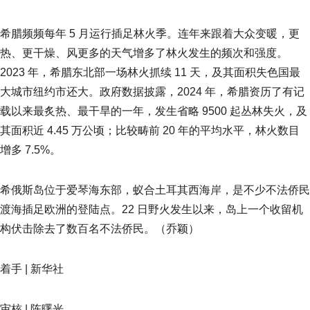
希腊频频每年 5 月运行插足林火季。连年来跟着大众变暖，更
热、更干燥、风更多的天气增多了林火发生的频次和强度。
2023 年，希腊东北部一场林火抓续 11 天，及其面积失色国最
大城市纽约市还大。政府数据披露，2024 年，希腊资历了有记
载以来最炙热、最干旱的一年，发生省略 9500 起丛林失火，及
其面积近 4.45 万公顷；比较畴前 20 年的平均水平，林火数目
增多 7.5%。
希俄斯岛位于爱琴海东部，蚁合土耳其西海岸，是不少不法侨民
渡海插足欧洲的登陆点。22 日野火发生以来，岛上一个收留机
构伏击除去了数百名不法侨民。（乔颖）
着手 | 新华社
审核 | 陈曙光